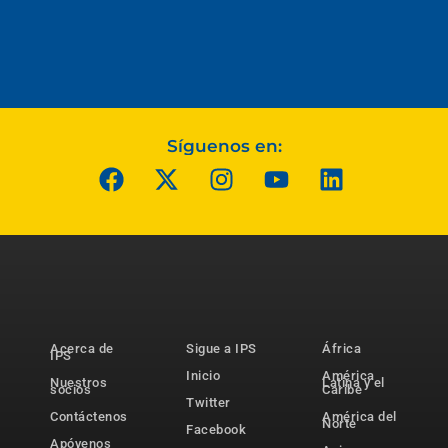
Síguenos en:
Acerca de
Sigue a IPS
África
IPS
Inicio
América
Nuestros
Latina y el
socios
Caribe
Twitter
Contáctenos
América del
Norte
Facebook
Apóyenos