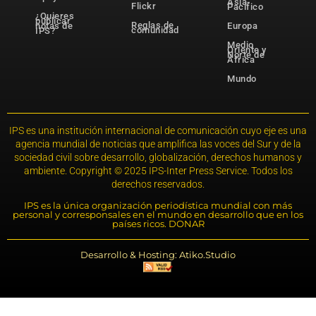
Asia-
Flickr
Pacífico
¿Quieres
publicar
Reglas de
notas de
Europa
comunidad
IPS?
Medio
Oriente y
Norte de
África
Mundo
IPS es una institución internacional de comunicación cuyo eje es una
agencia mundial de noticias que amplifica las voces del Sur y de la
sociedad civil sobre desarrollo, globalización, derechos humanos y
ambiente. Copyright © 2025 IPS-Inter Press Service. Todos los
derechos reservados.
IPS es la única organización periodística mundial con más
personal y corresponsales en el mundo en desarrollo que en los
países ricos. DONAR
Desarrollo & Hosting: Atiko.Studio