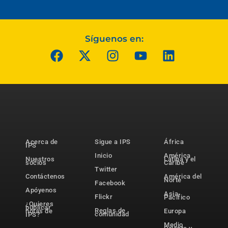
Síguenos en:
Acerca de
Sigue a IPS
África
IPS
Inicio
América
Nuestros
Latina y el
socios
Caribe
Twitter
Contáctenos
América del
Norte
Facebook
Apóyenos
Asia-
Flickr
Pacífico
¿Quieres
publicar
Reglas de
notas de
Europa
comunidad
IPS?
Medio