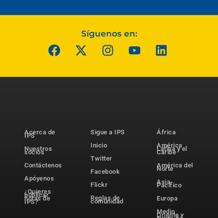
Síguenos en:
Acerca de
Sigue a IPS
África
IPS
Inicio
América
Nuestros
Latina y el
socios
Caribe
Twitter
Contáctenos
América del
Norte
Facebook
Apóyenos
Asia-
Flickr
Pacífico
¿Quieres
publicar
Reglas de
notas de
Europa
comunidad
IPS?
Medio
Oriente y