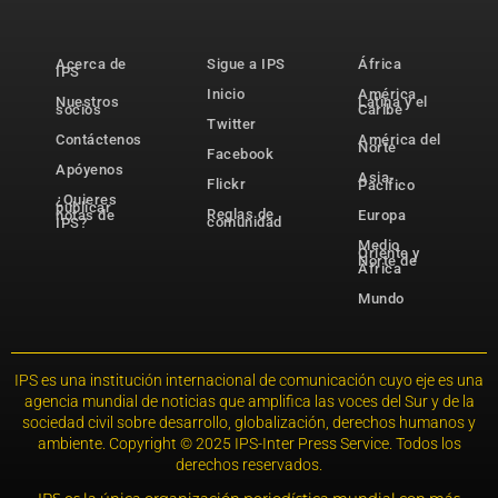
Acerca de
Sigue a IPS
África
IPS
Inicio
América
Nuestros
Latina y el
socios
Caribe
Twitter
Contáctenos
América del
Norte
Facebook
Apóyenos
Asia-
Flickr
Pacífico
¿Quieres
publicar
Reglas de
notas de
Europa
comunidad
IPS?
Medio
Oriente y
Norte de
África
Mundo
IPS es una institución internacional de comunicación cuyo eje es una
agencia mundial de noticias que amplifica las voces del Sur y de la
sociedad civil sobre desarrollo, globalización, derechos humanos y
ambiente. Copyright © 2025 IPS-Inter Press Service. Todos los
derechos reservados.