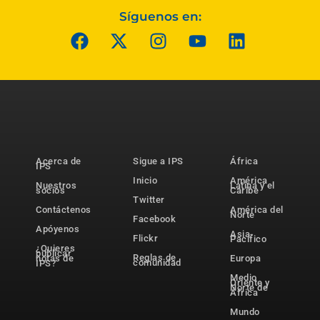
Síguenos en:
Acerca de
Sigue a IPS
África
IPS
Inicio
América
Nuestros
Latina y el
socios
Caribe
Twitter
Contáctenos
América del
Norte
Facebook
Apóyenos
Asia-
Flickr
Pacífico
¿Quieres
publicar
Reglas de
notas de
Europa
comunidad
IPS?
Medio
Oriente y
Norte de
África
Mundo