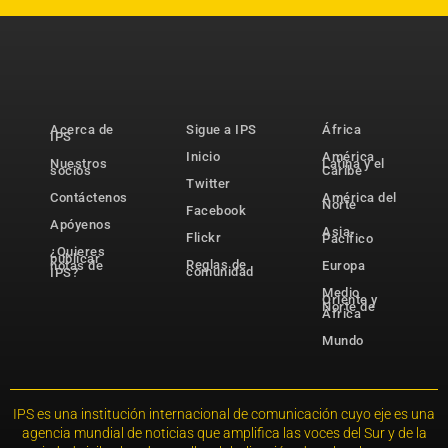
Acerca de
Sigue a IPS
África
IPS
Inicio
América
Nuestros
Latina y el
socios
Caribe
Twitter
Contáctenos
América del
Norte
Facebook
Apóyenos
Asia-
Flickr
Pacífico
¿Quieres
publicar
Reglas de
notas de
Europa
comunidad
IPS?
Medio
Oriente y
Norte de
África
Mundo
IPS es una institución internacional de comunicación cuyo eje es una
agencia mundial de noticias que amplifica las voces del Sur y de la