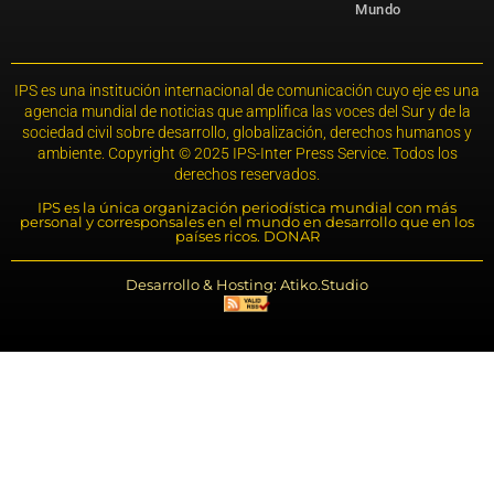
Mundo
IPS es una institución internacional de comunicación cuyo eje es una
agencia mundial de noticias que amplifica las voces del Sur y de la
sociedad civil sobre desarrollo, globalización, derechos humanos y
ambiente. Copyright © 2025 IPS-Inter Press Service. Todos los
derechos reservados.
IPS es la única organización periodística mundial con más
personal y corresponsales en el mundo en desarrollo que en los
países ricos. DONAR
Desarrollo & Hosting: Atiko.Studio