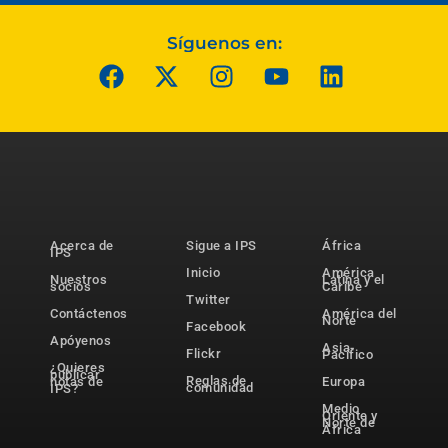
Síguenos en:
Acerca de
Sigue a IPS
África
IPS
Inicio
América
Nuestros
Latina y el
socios
Caribe
Twitter
Contáctenos
América del
Norte
Facebook
Apóyenos
Asia-
Flickr
Pacífico
¿Quieres
publicar
Reglas de
notas de
Europa
comunidad
IPS?
Medio
Oriente y
Norte de
África