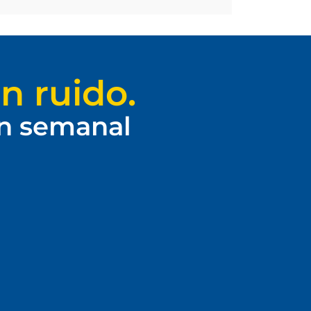
n ruido.
ín semanal