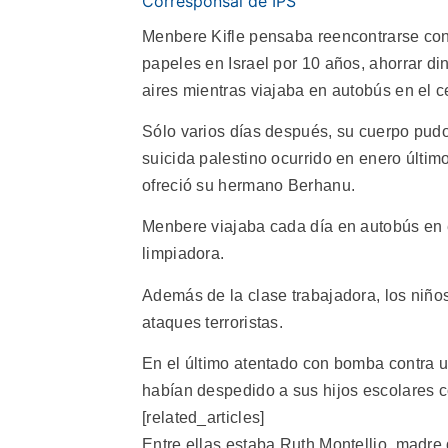
Corresponsal de IPS
Menbere Kifle pensaba reencontrarse con 
papeles en Israel por 10 años, ahorrar di
aires mientras viajaba en autobús en el c
Sólo varios días después, su cuerpo pudo
suicida palestino ocurrido en enero últi
ofreció su hermano Berhanu.
Menbere viajaba cada día en autobús en e
limpiadora.
Además de la clase trabajadora, los niñ
ataques terroristas.
En el último atentado con bomba contra un
habían despedido a sus hijos escolares cor
[related_articles]
Entre ellas estaba Ruth Montellio, madre d