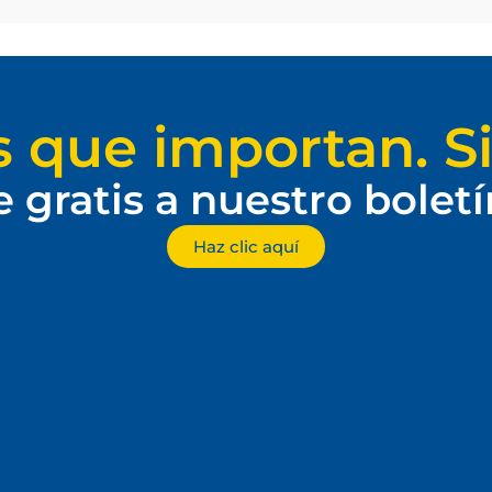
s que importan. Si
e gratis a nuestro bolet
Haz clic aquí