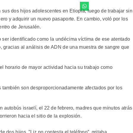
sus dos hijos adolescentes en Etiopía, luego de trabajar sin
nero y adquirir un nuevo pasaporte. En cambio, voló por los
entro de Jerusalén.
 ser identificado como la undécima víctima de ese atentado
mo, gracias al análisis de ADN de una muestra de sangre que
l horario de mayor actividad hacia su trabajo como
os también son desproporcionadamente afectados por los
 autobús israelí, el 22 de febrero, madres que minutos atrás
rieron hacia el sitio de la explosión.
e dos hijos. ”Liz no contesta el teléfono”, gritaba