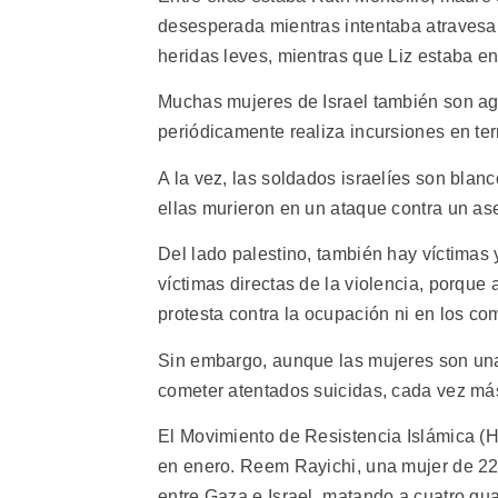
desesperada mientras intentaba atravesar 
heridas leves, mientras que Liz estaba e
Muchas mujeres de Israel también son ag
periódicamente realiza incursiones en terr
A la vez, las soldados israelíes son blan
ellas murieron en un ataque contra un as
Del lado palestino, también hay víctimas 
víctimas directas de la violencia, porque
protesta contra la ocupación ni en los co
Sin embargo, aunque las mujeres son una
cometer atentados suicidas, cada vez más
El Movimiento de Resistencia Islámica (
en enero. Reem Rayichi, una mujer de 22 
entre Gaza e Israel, matando a cuatro gua