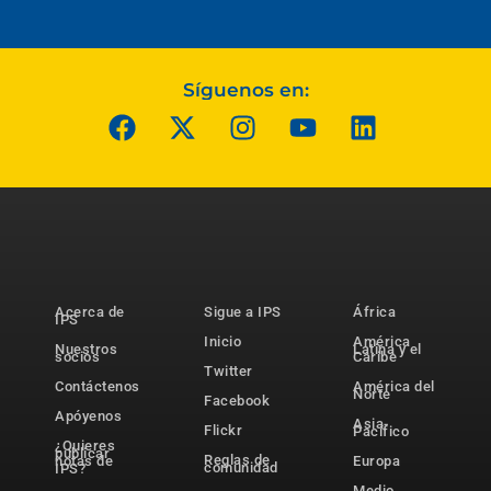
Síguenos en:
Acerca de
Sigue a IPS
África
IPS
Inicio
América
Nuestros
Latina y el
socios
Caribe
Twitter
Contáctenos
América del
Norte
Facebook
Apóyenos
Asia-
Flickr
Pacífico
¿Quieres
publicar
Reglas de
notas de
Europa
comunidad
IPS?
Medio