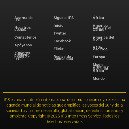
Acerca de
Sigue a IPS
África
IPS
Inicio
América
Nuestros
Latina y el
socios
Caribe
Twitter
Contáctenos
América del
Norte
Facebook
Apóyenos
Asia-
Flickr
Pacífico
¿Quieres
publicar
Reglas de
notas de
Europa
comunidad
IPS?
Medio
Oriente y
Norte de
África
Mundo
IPS es una institución internacional de comunicación cuyo eje es una
agencia mundial de noticias que amplifica las voces del Sur y de la
sociedad civil sobre desarrollo, globalización, derechos humanos y
ambiente. Copyright © 2025 IPS-Inter Press Service. Todos los
derechos reservados.