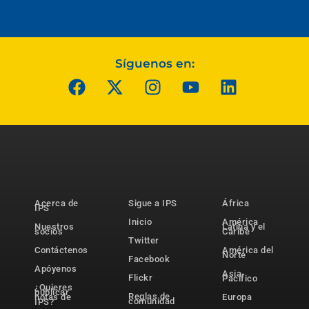
Síguenos en:
Acerca de
Sigue a IPS
África
IPS
Inicio
América
Nuestros
Latina y el
socios
Caribe
Twitter
Contáctenos
América del
Norte
Facebook
Apóyenos
Asia-
Flickr
Pacífico
¿Quieres
publicar
Reglas de
notas de
Europa
comunidad
IPS?