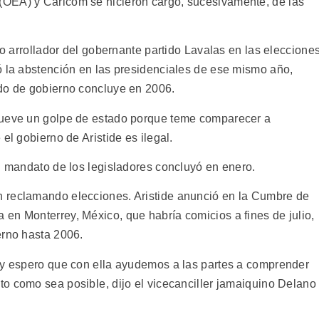
OEA) y Caricom se hicieron cargo, sucesivamente, de las
fo arrollador del gobernante partido Lavalas en las eleccione
ó la abstención en las presidenciales de ese mismo año,
odo de gobierno concluye en 2006.
mueve un golpe de estado porque teme comparecer a
el gobierno de Aristide es ilegal.
el mandato de los legisladores concluyó en enero.
 reclamando elecciones. Aristide anunció en la Cumbre de
en Monterrey, México, que habría comicios a fines de julio,
erno hasta 2006.
 y espero que con ella ayudemos a las partes a comprender
o como sea posible, dijo el vicecanciller jamaiquino Delano