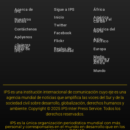
Acerca de
Sigue a IPS
África
IPS
Inicio
América
Nuestros
Latina y el
socios
Caribe
Twitter
Contáctenos
América del
Norte
Facebook
Apóyenos
Asia-
Flickr
Pacífico
¿Quieres
publicar
Reglas de
notas de
Europa
comunidad
IPS?
Medio
Oriente y
Norte de
África
Mundo
IPS es una institución internacional de comunicación cuyo eje es una
agencia mundial de noticias que amplifica las voces del Sur y de la
sociedad civil sobre desarrollo, globalización, derechos humanos y
ambiente. Copyright © 2025 IPS-Inter Press Service. Todos los
derechos reservados.
IPS es la única organización periodística mundial con más
personal y corresponsales en el mundo en desarrollo que en los