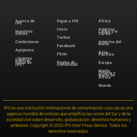
Acerca de
Sigue a IPS
África
IPS
Inicio
América
Nuestros
Latina y el
socios
Caribe
Twitter
Contáctenos
América del
Norte
Facebook
Apóyenos
Asia-
Flickr
Pacífico
¿Quieres
publicar
Reglas de
notas de
Europa
comunidad
IPS?
Medio
Oriente y
Norte de
África
Mundo
IPS es una institución internacional de comunicación cuyo eje es una
agencia mundial de noticias que amplifica las voces del Sur y de la
sociedad civil sobre desarrollo, globalización, derechos humanos y
ambiente. Copyright © 2025 IPS-Inter Press Service. Todos los
derechos reservados.