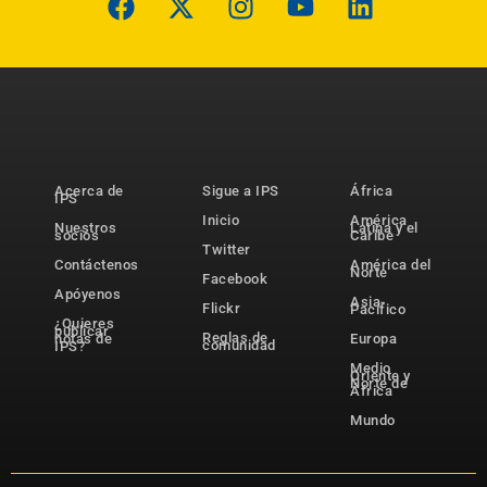
Acerca de
Sigue a IPS
África
IPS
Inicio
América
Nuestros
Latina y el
socios
Caribe
Twitter
Contáctenos
América del
Norte
Facebook
Apóyenos
Asia-
Flickr
Pacífico
¿Quieres
publicar
Reglas de
notas de
Europa
comunidad
IPS?
Medio
Oriente y
Norte de
África
Mundo