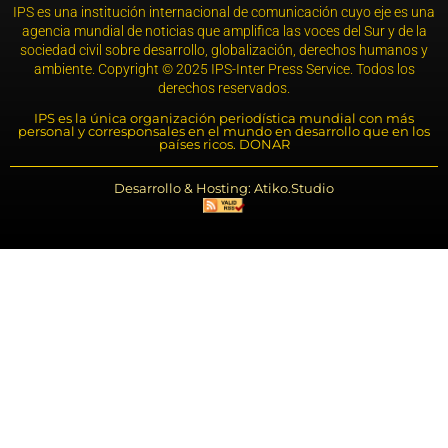
IPS es una institución internacional de comunicación cuyo eje es una
agencia mundial de noticias que amplifica las voces del Sur y de la
sociedad civil sobre desarrollo, globalización, derechos humanos y
ambiente. Copyright © 2025 IPS-Inter Press Service. Todos los
derechos reservados.
IPS es la única organización periodística mundial con más
personal y corresponsales en el mundo en desarrollo que en los
países ricos. DONAR
Desarrollo & Hosting: Atiko.Studio