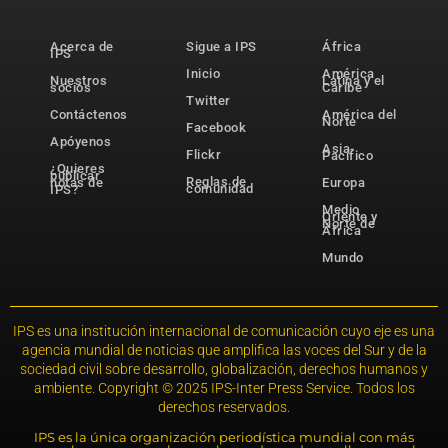
Acerca de
Sigue a IPS
África
IPS
Inicio
América
Nuestros
Latina y el
socios
Caribe
Twitter
Contáctenos
América del
Norte
Facebook
Apóyenos
Asia-
Flickr
Pacífico
¿Quieres
publicar
Reglas de
notas de
Europa
comunidad
IPS?
Medio
Oriente y
Norte de
África
Mundo
IPS es una institución internacional de comunicación cuyo eje es una
agencia mundial de noticias que amplifica las voces del Sur y de la
sociedad civil sobre desarrollo, globalización, derechos humanos y
ambiente. Copyright © 2025 IPS-Inter Press Service. Todos los
derechos reservados.
IPS es la única organización periodística mundial con más