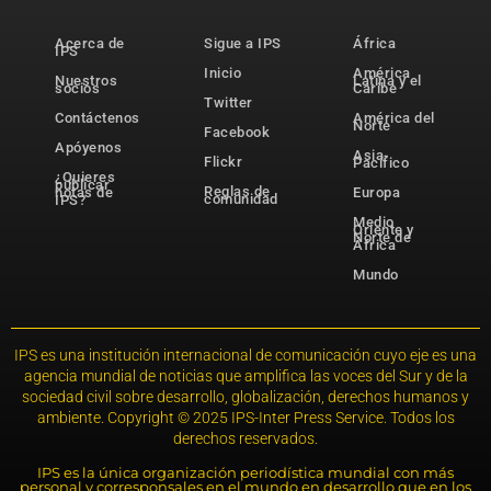
Acerca de
Sigue a IPS
África
IPS
Inicio
América
Nuestros
Latina y el
socios
Caribe
Twitter
Contáctenos
América del
Norte
Facebook
Apóyenos
Asia-
Flickr
Pacífico
¿Quieres
publicar
Reglas de
notas de
Europa
comunidad
IPS?
Medio
Oriente y
Norte de
África
Mundo
IPS es una institución internacional de comunicación cuyo eje es una
agencia mundial de noticias que amplifica las voces del Sur y de la
sociedad civil sobre desarrollo, globalización, derechos humanos y
ambiente. Copyright © 2025 IPS-Inter Press Service. Todos los
derechos reservados.
IPS es la única organización periodística mundial con más
personal y corresponsales en el mundo en desarrollo que en los