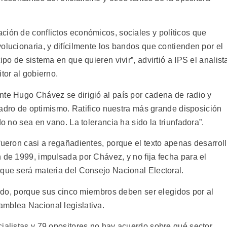
ción de conflictos económicos, sociales y políticos que
olucionaria, y difícilmente los bandos que contienden por el
ipo de sistema en que quieren vivir”, advirtió a IPS el analist
tor al gobierno.
nte Hugo Chávez se dirigió al país por cadena de radio y
 cuadro de optimismo. Ratifico nuestra más grande disposición
do no sea en vano. La tolerancia ha sido la triunfadora”.
fueron casi a regañadientes, porque el texto apenas desarrol
 de 1999, impulsada por Chávez, y no fija fecha para el
 que será materia del Consejo Nacional Electoral.
egido, porque sus cinco miembros deben ser elegidos por al
mblea Nacional legislativa.
cialistas y 79 opositores no hay acuerdo sobre qué sector