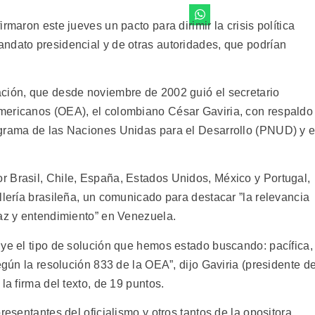
rmaron este jueves un pacto para dirimir la crisis política
ndato presidencial y de otras autoridades, que podrían
ción, que desde noviembre de 2002 guió el secretario
mericanos (OEA), el colombiano César Gaviria, con respaldo
ograma de las Naciones Unidas para el Desarrollo (PNUD) y e
 Brasil, Chile, España, Estados Unidos, México y Portugal,
llería brasileña, un comunicado para destacar ”la relevancia
paz y entendimiento” en Venezuela.
uye el tipo de solución que hemos estado buscando: pacífica,
egún la resolución 833 de la OEA”, dijo Gaviria (presidente d
la firma del texto, de 19 puntos.
resentantes del oficialismo y otros tantos de la opositora