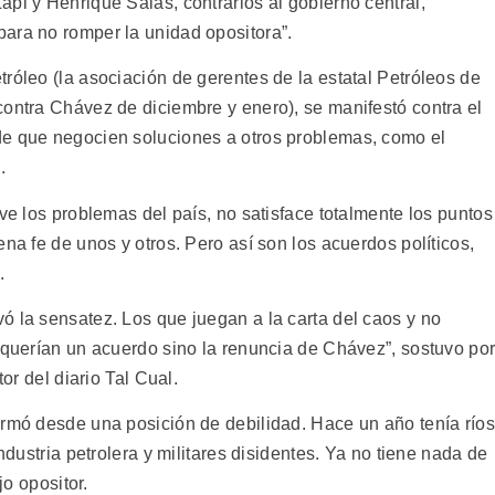
pi y Henrique Salas, contrarios al gobierno central,
ara no romper la unidad opositora”.
róleo (la asociación de gerentes de la estatal Petróleos de
contra Chávez de diciembre y enero), se manifestó contra el
de que negocien soluciones a otros problemas, como el
.
lve los problemas del país, no satisface totalmente los puntos
na fe de unos y otros. Pero así son los acuerdos políticos,
.
ó la sensatez. Los que juegan a la carta del caos y no
o querían un acuerdo sino la renuncia de Chávez”, sostuvo po
tor del diario Tal Cual.
irmó desde una posición de debilidad. Hace un año tenía ríos
industria petrolera y militares disidentes. Ya no tiene nada de
jo opositor.