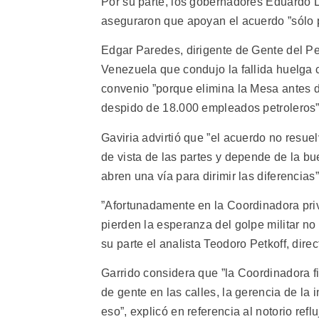
Por su parte, los gobernadores Eduardo La
aseguraron que apoyan el acuerdo ”sólo p
Edgar Paredes, dirigente de Gente del Pet
Venezuela que condujo la fallida huelga 
convenio ”porque elimina la Mesa antes 
despido de 18.000 empleados petroleros”
Gaviria advirtió que ”el acuerdo no resue
de vista de las partes y depende de la bue
abren una vía para dirimir las diferencias”
”Afortunadamente en la Coordinadora priv
pierden la esperanza del golpe militar n
su parte el analista Teodoro Petkoff, direc
Garrido considera que ”la Coordinadora f
de gente en las calles, la gerencia de la 
eso”, explicó en referencia al notorio reflu