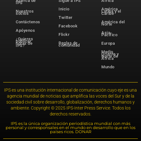
Acerca de
Sigue a IPS
África
IPS
Inicio
América
Nuestros
Latina y el
socios
Caribe
Twitter
Contáctenos
América del
Norte
Facebook
Apóyenos
Asia-
Flickr
Pacífico
¿Quieres
publicar
Reglas de
notas de
Europa
comunidad
IPS?
Medio
Oriente y
Norte de
África
Mundo
IPS es una institución internacional de comunicación cuyo eje es una
agencia mundial de noticias que amplifica las voces del Sur y de la
sociedad civil sobre desarrollo, globalización, derechos humanos y
ambiente. Copyright © 2025 IPS-Inter Press Service. Todos los
derechos reservados.
IPS es la única organización periodística mundial con más
personal y corresponsales en el mundo en desarrollo que en los
países ricos. DONAR