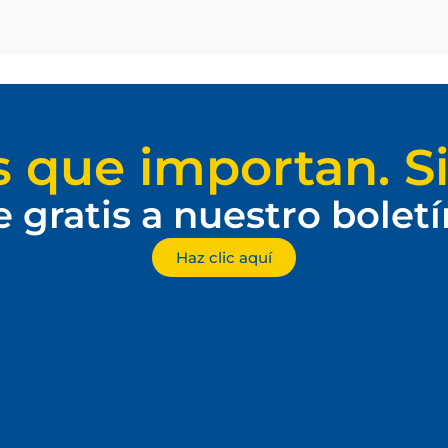
s que importan. Si
e gratis a nuestro bolet
Haz clic aquí