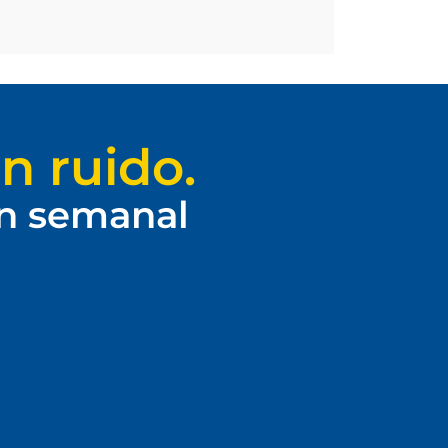
n ruido.
ín semanal