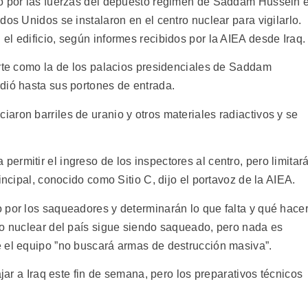
do por las fuerzas del depuesto régimen de Saddam Hussein e
dos Unidos se instalaron en el centro nuclear para vigilarlo.
l edificio, según informes recibidos por la AIEA desde Iraq.
erte como la de los palacios presidenciales de Saddam
dió hasta sus portones de entrada.
aron barriles de uranio y otros materiales radiactivos y se
rmitir el ingreso de los inspectores al centro, pero limitar
incipal, conocido como Sitio C, dijo el portavoz de la AIEA.
 por los saqueadores y determinarán lo que falta y qué hace
io nuclear del país sigue siendo saqueado, pero nada es
 el equipo ”no buscará armas de destrucción masiva”.
ajar a Iraq este fin de semana, pero los preparativos técnicos