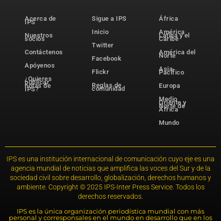
Acerca de
Sigue a IPS
África
IPS
Inicio
América
Nuestros
Latina y el
socios
Caribe
Twitter
Contáctenos
América del
Norte
Facebook
Apóyenos
Asia-
Flickr
Pacífico
¿Quieres
publicar
Reglas de
notas de
Europa
comunidad
IPS?
Medio
Oriente y
Norte de
África
Mundo
IPS es una institución internacional de comunicación cuyo eje es una
agencia mundial de noticias que amplifica las voces del Sur y de la
sociedad civil sobre desarrollo, globalización, derechos humanos y
ambiente. Copyright © 2025 IPS-Inter Press Service. Todos los
derechos reservados.
IPS es la única organización periodística mundial con más
personal y corresponsales en el mundo en desarrollo que en los