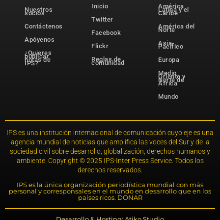
Inicio
América
Nuestros
Latina y el
socios
Caribe
Twitter
Contáctenos
América del
Norte
Facebook
Apóyenos
Asia-
Flickr
Pacífico
¿Quieres
publicar
Reglas de
notas de
Europa
comunidad
IPS?
Medio
Oriente y
Norte de
África
Mundo
IPS es una institución internacional de comunicación cuyo eje es una
agencia mundial de noticias que amplifica las voces del Sur y de la
sociedad civil sobre desarrollo, globalización, derechos humanos y
ambiente. Copyright © 2025 IPS-Inter Press Service. Todos los
derechos reservados.
IPS es la única organización periodística mundial con más
personal y corresponsales en el mundo en desarrollo que en los
países ricos. DONAR
Desarrollo & Hosting: Atiko.Studio