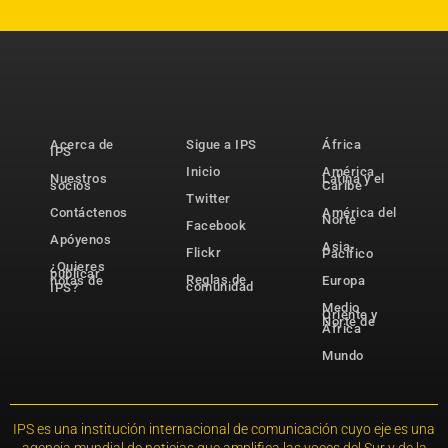
Acerca de
Sigue a IPS
África
IPS
Inicio
América
Nuestros
Latina y el
socios
Caribe
Twitter
Contáctenos
América del
Norte
Facebook
Apóyenos
Asia-
Flickr
Pacífico
¿Quieres
publicar
Reglas de
notas de
Europa
comunidad
IPS?
Medio
Oriente y
Norte de
África
Mundo
IPS es una institución internacional de comunicación cuyo eje es una