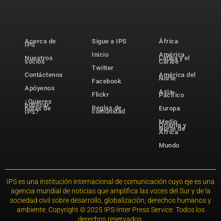
Acerca de
Sigue a IPS
África
IPS
Inicio
América
Nuestros
Latina y el
socios
Caribe
Twitter
Contáctenos
América del
Norte
Facebook
Apóyenos
Asia-
Flickr
Pacífico
¿Quieres
publicar
Reglas de
notas de
Europa
comunidad
IPS?
Medio
Oriente y
Norte de
África
Mundo
IPS es una institución internacional de comunicación cuyo eje es una
agencia mundial de noticias que amplifica las voces del Sur y de la
sociedad civil sobre desarrollo, globalización, derechos humanos y
ambiente. Copyright © 2025 IPS-Inter Press Service. Todos los
derechos reservados.