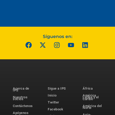
Síguenos en:
Acerca de
Sigue a IPS
África
IPS
Inicio
América
Nuestros
Latina y el
socios
Caribe
Twitter
Contáctenos
América del
Norte
Facebook
Apóyenos
Asia-