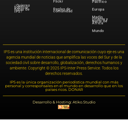
Flickr
Pacífico
¿Quieres
publicar
Reglas de
notas de
Europa
comunidad
IPS?
Medio
Oriente y
Norte de
África
Mundo
IPS es una institución internacional de comunicación cuyo eje es una
agencia mundial de noticias que amplifica las voces del Sur y de la
sociedad civil sobre desarrollo, globalización, derechos humanos y
ambiente. Copyright © 2025 IPS-Inter Press Service. Todos los
derechos reservados.
IPS es la única organización periodística mundial con más
personal y corresponsales en el mundo en desarrollo que en los
países ricos. DONAR
Desarrollo & Hosting: Atiko.Studio