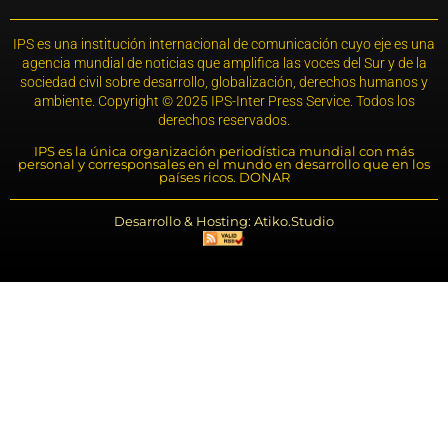
IPS es una institución internacional de comunicación cuyo eje es una
agencia mundial de noticias que amplifica las voces del Sur y de la
sociedad civil sobre desarrollo, globalización, derechos humanos y
ambiente. Copyright © 2025 IPS-Inter Press Service. Todos los
derechos reservados.
IPS es la única organización periodística mundial con más
personal y corresponsales en el mundo en desarrollo que en los
países ricos. DONAR
Desarrollo & Hosting: Atiko.Studio