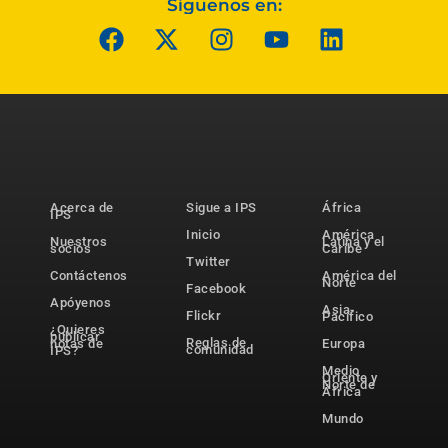
Síguenos en:
Acerca de
Sigue a IPS
África
IPS
Inicio
América
Nuestros
Latina y el
socios
Caribe
Twitter
Contáctenos
América del
Norte
Facebook
Apóyenos
Asia-
Flickr
Pacífico
¿Quieres
publicar
Reglas de
notas de
Europa
comunidad
IPS?
Medio
Oriente y
Norte de
África
Mundo