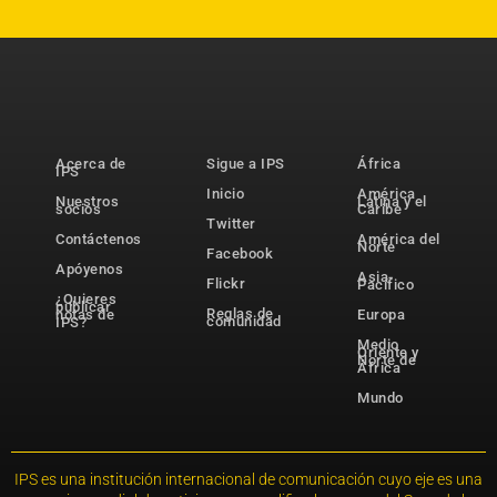
Acerca de
Sigue a IPS
África
IPS
Inicio
América
Nuestros
Latina y el
socios
Caribe
Twitter
Contáctenos
América del
Norte
Facebook
Apóyenos
Asia-
Flickr
Pacífico
¿Quieres
publicar
Reglas de
notas de
Europa
comunidad
IPS?
Medio
Oriente y
Norte de
África
Mundo
IPS es una institución internacional de comunicación cuyo eje es una