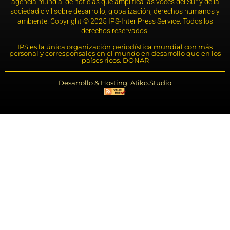
agencia mundial de noticias que amplifica las voces del Sur y de la
sociedad civil sobre desarrollo, globalización, derechos humanos y
ambiente. Copyright © 2025 IPS-Inter Press Service. Todos los
derechos reservados.
IPS es la única organización periodística mundial con más
personal y corresponsales en el mundo en desarrollo que en los
países ricos. DONAR
Desarrollo & Hosting: Atiko.Studio