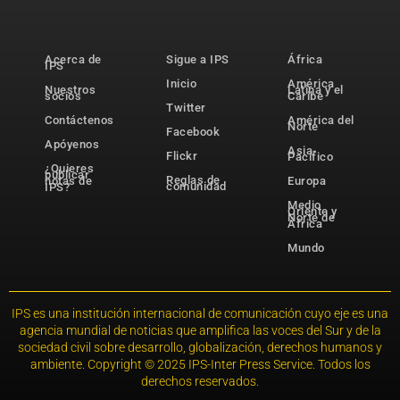
Acerca de
Sigue a IPS
África
IPS
Inicio
América
Nuestros
Latina y el
socios
Caribe
Twitter
Contáctenos
América del
Norte
Facebook
Apóyenos
Asia-
Flickr
Pacífico
¿Quieres
publicar
Reglas de
notas de
Europa
comunidad
IPS?
Medio
Oriente y
Norte de
África
Mundo
IPS es una institución internacional de comunicación cuyo eje es una
agencia mundial de noticias que amplifica las voces del Sur y de la
sociedad civil sobre desarrollo, globalización, derechos humanos y
ambiente. Copyright © 2025 IPS-Inter Press Service. Todos los
derechos reservados.