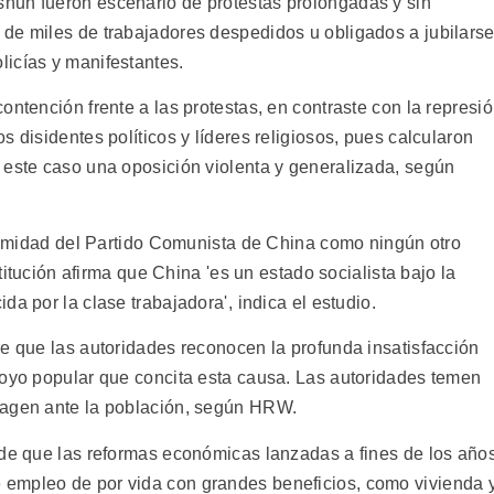
hun fueron escenario de protestas prolongadas y sin
de miles de trabajadores despedidos u obligados a jubilarse
icías y manifestantes.
ontención frente a las protestas, en contraste con la represi
 disidentes políticos y líderes religiosos, pues calcularon
 este caso una oposición violenta y generalizada, según
gitimidad del Partido Comunista de China como ningún otro
stitución afirma que China 'es un estado socialista bajo la
a por la clase trabajadora', indica el estudio.
re que las autoridades reconocen la profunda insatisfacción
poyo popular que concita esta causa. Las autoridades temen
magen ante la población, según HRW.
sde que las reformas económicas lanzadas a fines de los año
empleo de por vida con grandes beneficios, como vivienda 