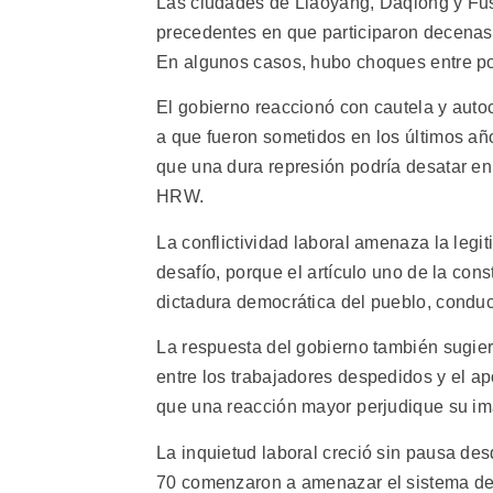
Las ciudades de Liaoyang, Daqiong y Fus
precedentes en que participaron decenas 
En algunos casos, hubo choques entre pol
El gobierno reaccionó con cautela y autoc
a que fueron sometidos en los últimos años
que una dura represión podría desatar en
HRW.
La conflictividad laboral amenaza la le
desafío, porque el artículo uno de la con
dictadura democrática del pueblo, conducid
La respuesta del gobierno también sugie
entre los trabajadores despedidos y el a
que una reacción mayor perjudique su i
La inquietud laboral creció sin pausa de
70 comenzaron a amenazar el sistema de 