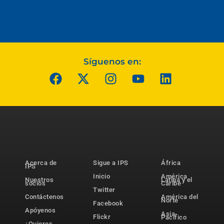
Síguenos en:
Acerca de
Sigue a IPS
África
IPS
Inicio
América
Nuestros
Latina y el
socios
Caribe
Twitter
Contáctenos
América del
Norte
Facebook
Apóyenos
Asia-
Flickr
Pacífico
¿Quieres