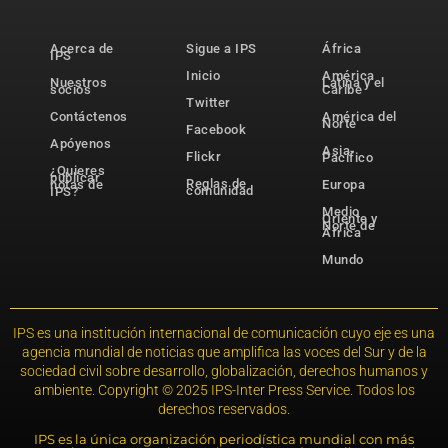
Acerca de
Sigue a IPS
África
IPS
Inicio
América
Nuestros
Latina y el
socios
Caribe
Twitter
Contáctenos
América del
Norte
Facebook
Apóyenos
Asia-
Flickr
Pacífico
¿Quieres
publicar
Reglas de
notas de
Europa
comunidad
IPS?
Medio
Oriente y
Norte de
África
Mundo
IPS es una institución internacional de comunicación cuyo eje es una
agencia mundial de noticias que amplifica las voces del Sur y de la
sociedad civil sobre desarrollo, globalización, derechos humanos y
ambiente. Copyright © 2025 IPS-Inter Press Service. Todos los
derechos reservados.
IPS es la única organización periodística mundial con más