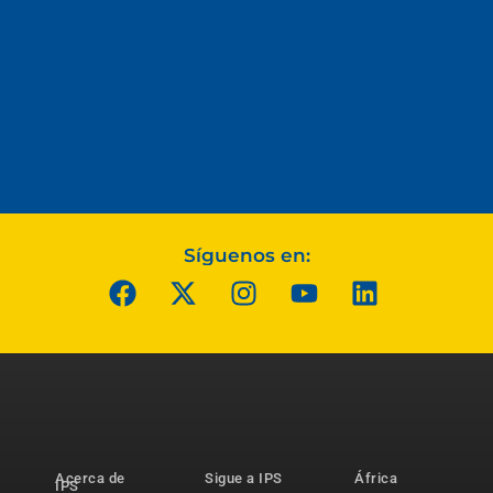
Síguenos en:
Acerca de
Sigue a IPS
África
IPS