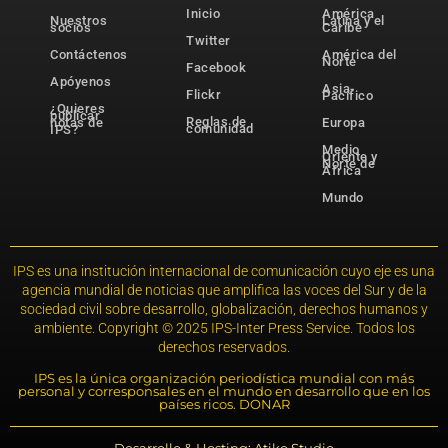
Inicio
América
Nuestros
Latina y el
socios
Caribe
Twitter
Contáctenos
América del
Norte
Facebook
Apóyenos
Asia-
Flickr
Pacífico
¿Quieres
publicar
Reglas de
notas de
Europa
comunidad
IPS?
Medio
Oriente y
Norte de
África
Mundo
IPS es una institución internacional de comunicación cuyo eje es una
agencia mundial de noticias que amplifica las voces del Sur y de la
sociedad civil sobre desarrollo, globalización, derechos humanos y
ambiente. Copyright © 2025 IPS-Inter Press Service. Todos los
derechos reservados.
IPS es la única organización periodística mundial con más
personal y corresponsales en el mundo en desarrollo que en los
países ricos. DONAR
Desarrollo & Hosting: Atiko.Studio