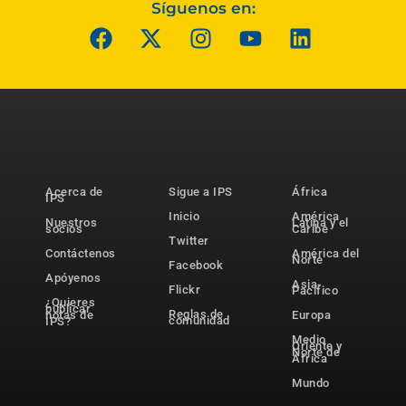
Síguenos en:
Acerca de
Sigue a IPS
África
IPS
Inicio
América
Nuestros
Latina y el
socios
Caribe
Twitter
Contáctenos
América del
Norte
Facebook
Apóyenos
Asia-
Flickr
Pacífico
¿Quieres
publicar
Reglas de
notas de
Europa
comunidad
IPS?
Medio
Oriente y
Norte de
África
Mundo