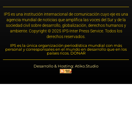
IPS es una institución internacional de comunicación cuyo eje es una
agencia mundial de noticias que amplifica las voces del Sur y de la
sociedad civil sobre desarrollo, globalización, derechos humanos y
ambiente. Copyright © 2025 IPS-Inter Press Service. Todos los
derechos reservados.
IPS es la única organización periodística mundial con más
personal y corresponsales en el mundo en desarrollo que en los
países ricos. DONAR
Desarrollo & Hosting: Atiko.Studio