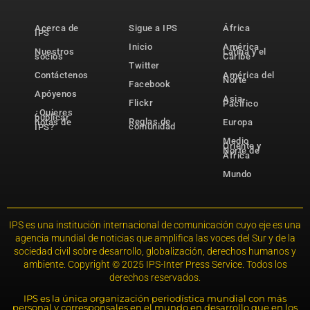
Acerca de
Sigue a IPS
África
IPS
Inicio
América
Nuestros
Latina y el
socios
Caribe
Twitter
Contáctenos
América del
Norte
Facebook
Apóyenos
Asia-
Flickr
Pacífico
¿Quieres
publicar
Reglas de
notas de
Europa
comunidad
IPS?
Medio
Oriente y
Norte de
África
Mundo
IPS es una institución internacional de comunicación cuyo eje es una
agencia mundial de noticias que amplifica las voces del Sur y de la
sociedad civil sobre desarrollo, globalización, derechos humanos y
ambiente. Copyright © 2025 IPS-Inter Press Service. Todos los
derechos reservados.
IPS es la única organización periodística mundial con más
personal y corresponsales en el mundo en desarrollo que en los