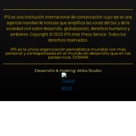
IPS es una institución internacional de comunicación cuyo eje es una
agencia mundial de noticias que amplifica las voces del Sur y de la
sociedad civil sobre desarrollo, globalización, derechos humanos y
ambiente. Copyright © 2025 IPS-Inter Press Service. Todos los
derechos reservados.
IPS es la única organización periodística mundial con más
personal y corresponsales en el mundo en desarrollo que en los
países ricos. DONAR
Desarrollo & Hosting: Atiko.Studio