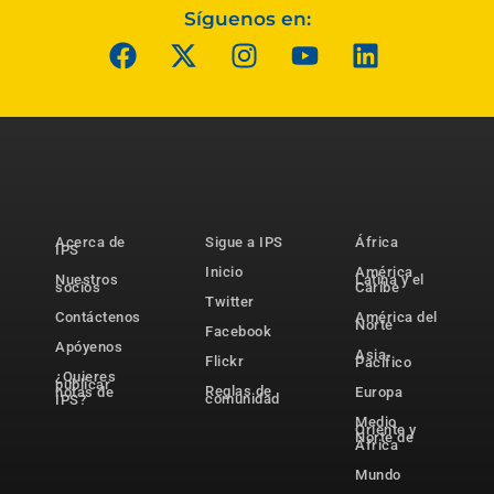
Síguenos en:
Acerca de
Sigue a IPS
África
IPS
Inicio
América
Nuestros
Latina y el
socios
Caribe
Twitter
Contáctenos
América del
Norte
Facebook
Apóyenos
Asia-
Flickr
Pacífico
¿Quieres
publicar
Reglas de
notas de
Europa
comunidad
IPS?
Medio
Oriente y
Norte de
África
Mundo