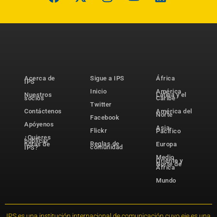
Acerca de
Sigue a IPS
África
IPS
Inicio
América
Nuestros
Latina y el
socios
Caribe
Twitter
Contáctenos
América del
Norte
Facebook
Apóyenos
Asia-
Flickr
Pacífico
¿Quieres
publicar
Reglas de
notas de
Europa
comunidad
IPS?
Medio
Oriente y
Norte de
África
Mundo
IPS es una institución internacional de comunicación cuyo eje es una