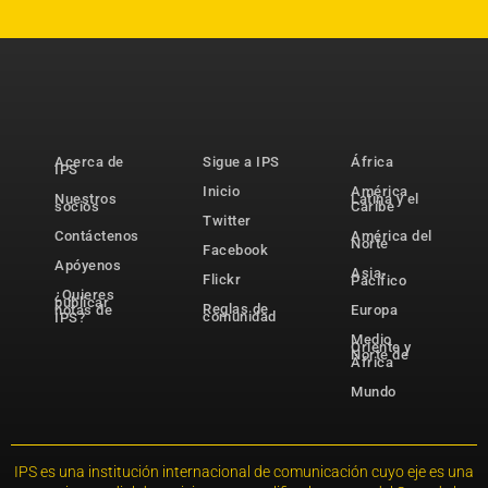
Acerca de
Sigue a IPS
África
IPS
Inicio
América
Nuestros
Latina y el
socios
Caribe
Twitter
Contáctenos
América del
Norte
Facebook
Apóyenos
Asia-
Flickr
Pacífico
¿Quieres
publicar
Reglas de
notas de
Europa
comunidad
IPS?
Medio
Oriente y
Norte de
África
Mundo
IPS es una institución internacional de comunicación cuyo eje es una