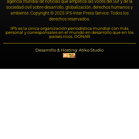
agencia mundial de noticias que amplifica las voces del Sur y de la
sociedad civil sobre desarrollo, globalización, derechos humanos y
ambiente. Copyright © 2025 IPS-Inter Press Service. Todos los
derechos reservados.
IPS es la única organización periodística mundial con más
personal y corresponsales en el mundo en desarrollo que en los
países ricos. DONAR
Desarrollo & Hosting: Atiko.Studio