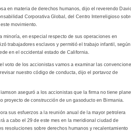
osa en materia de derechos humanos, dijo el reverendo Davi
nsabilidad Corporativa Global, del Centro Interreligioso sobr
 este movimiento.
la minoría, en especial respecto de sus operaciones en
zó trabajadores esclavos y permitió el trabajo infantil, según
ede en el occidental estado de California.
del voto de los accionistas vamos a examinar las convencion
revisar nuestro código de conducta, dijo el portavoz de
liamson aseguró a los accionistas que la firma no tiene plan
co proyecto de construcción de un gasoducto en Birmania.
ora sus esfuerzos a la reunión anual de la mayor petrolera
á a cabo el 29 de este mes en la meridional ciudad de
res resoluciones sobre derechos humanos y recalentamiento