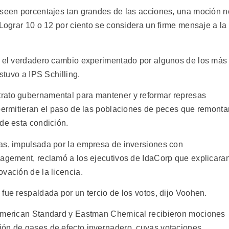
oseen porcentajes tan grandes de las acciones, una moción n
Lograr 10 o 12 por ciento se considera un firme mensaje a la
ta el verdadero cambio experimentado por algunos de los más
stuvo a IPS Schilling.
rato gubernamental para mantener y reformar represas
 permitieran el paso de las poblaciones de peces que remonta
de esta condición.
as, impulsada por la empresa de inversiones con
nagement, reclamó a los ejecutivos de IdaCorp que explicara
vación de la licencia.
fue respaldada por un tercio de los votos, dijo Voohen.
 American Standard y Eastman Chemical recibieron mociones
ión de gases de efecto invernadero, cuyas votaciones