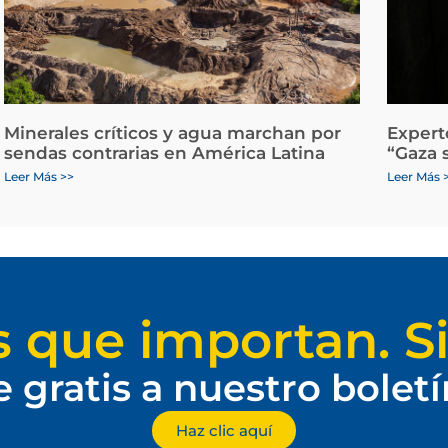
Minerales críticos y agua marchan por
Expert
sendas contrarias en América Latina
“Gaza 
Leer Más >>
Leer Más 
s que importan. Si
e gratis a nuestro bolet
Haz clic aquí