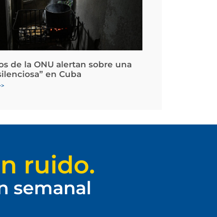
os de la ONU alertan sobre una
silenciosa” en Cuba
>>
n ruido.
ín semanal