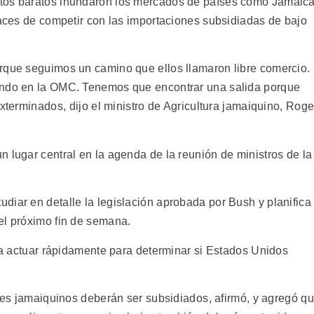
ntos baratos inundaron los mercados de países como Jamaic
paces de competir con las importaciones subsidiadas de bajo
rque seguimos un camino que ellos llamaron libre comercio.
ando en la OMC. Tenemos que encontrar una salida porque
xterminados, dijo el ministro de Agricultura jamaiquino, Roge
 lugar central en la agenda de la reunión de ministros de la
diar en detalle la legislación aprobada por Bush y planifica
el próximo fin de semana.
o a actuar rápidamente para determinar si Estados Unidos
ores jamaiquinos deberán ser subsidiados, afirmó, y agregó q