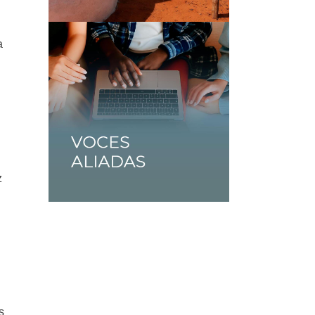
a
z
s