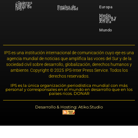
¿Quieres
publicar
Reglas de
notas de
Europa
comunidad
IPS?
Medio
Oriente y
Norte de
África
Mundo
IPS es una institución internacional de comunicación cuyo eje es una
agencia mundial de noticias que amplifica las voces del Sur y de la
sociedad civil sobre desarrollo, globalización, derechos humanos y
ambiente. Copyright © 2025 IPS-Inter Press Service. Todos los
derechos reservados.
IPS es la única organización periodística mundial con más
personal y corresponsales en el mundo en desarrollo que en los
países ricos. DONAR
Desarrollo & Hosting: Atiko.Studio