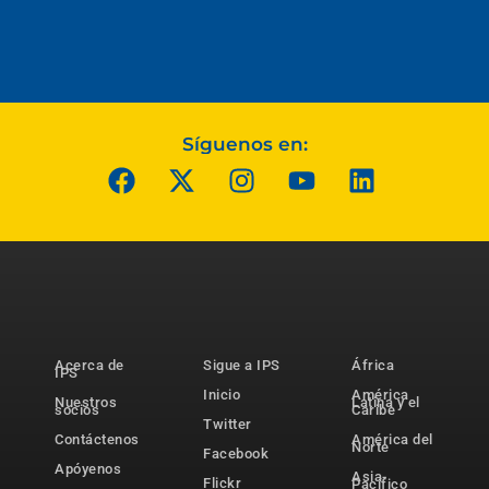
Síguenos en:
Acerca de
Sigue a IPS
África
IPS
Inicio
América
Nuestros
Latina y el
socios
Caribe
Twitter
Contáctenos
América del
Norte
Facebook
Apóyenos
Asia-
Flickr
Pacífico