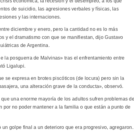
a crisis económica, la recesión y el desempleo, a los que
tos de suicidio, las agresiones verbales y físicas, las
esiones y las internaciones.
ntre diciembre y enero, pero la cantidad no es lo más
os y el dramatismo con que se manifiestan, dijo Gustavo
uiátricas de Argentina.
 la posguerra de Malvinas» tras el enfrentamiento entre
tó Ligalupi.
e se expresa en brotes piscóticos (de locura) pero sin la
asajera, una alteración grave de la conducta», observó.
 que una enorme mayoría de los adultos sufren problemas d
n por no poder mantener a la familia o que están a punto de
ó un golpe final a un deterioro que era progresivo, agregaron.