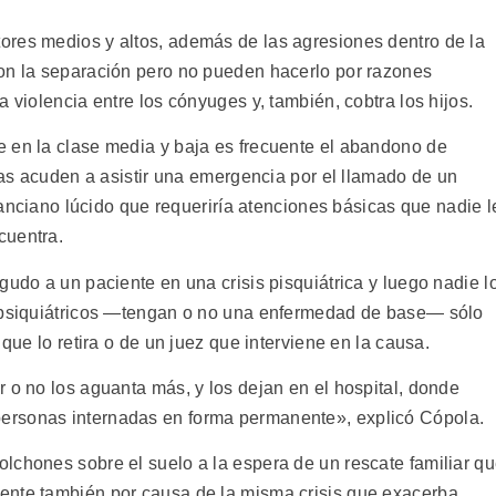
ores medios y altos, además de las agresiones dentro de la
ron la separación pero no pueden hacerlo por razones
 violencia entre los cónyuges y, también, cobtra los hijos.
 en la clase media y baja es frecuente el abandono de
tras acuden a asistir una emergencia por el llamado de un
n anciano lúcido que requeriría atenciones básicas que nadie l
cuentra.
gudo a un paciente en una crisis pisquiátrica y luego nadie l
s psiquiátricos —tengan o no una enfermedad de base— sólo
 que lo retira o de un juez que interviene en la causa.
 o no los aguanta más, y los dejan en el hospital, donde
ersonas internadas en forma permanente», explicó Cópola.
lchones sobre el suelo a la espera de un rescate familiar q
ente también por causa de la misma crisis que exacerba