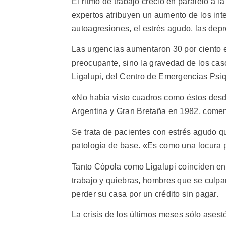
El ritmo de trabajo creció en paralelo a l
expertos atribuyen un aumento de los inten
autoagresiones, el estrés agudo, las depr
Las urgencias aumentaron 30 por ciento e
preocupante, sino la gravedad de los cas
Ligalupi, del Centro de Emergencias Psiq
«No había visto cuadros como éstos desde
Argentina y Gran Bretaña en 1982, comen
Se trata de pacientes con estrés agudo qu
patología de base. «Es como una locura p
Tanto Cópola como Ligalupi coinciden en
trabajo y quiebras, hombres que se culpa
perder su casa por un crédito sin pagar.
La crisis de los últimos meses sólo asest