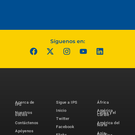
Síguenos en:
Acerca de
Sigue a IPS
África
IPS
Inicio
América
Nuestros
Latina y el
socios
Caribe
Twitter
Contáctenos
América del
Norte
Facebook
Apóyenos
Asia-
Flickr