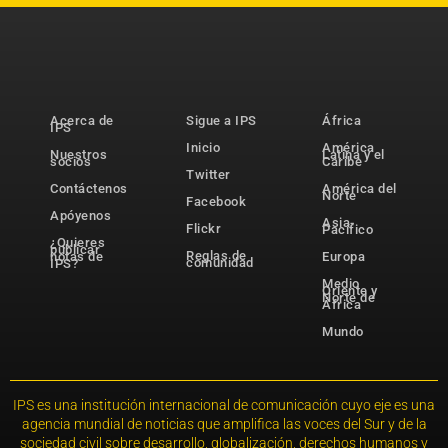
Acerca de
Sigue a IPS
África
IPS
Inicio
América
Nuestros
Latina y el
socios
Caribe
Twitter
Contáctenos
América del
Norte
Facebook
Apóyenos
Asia-
Flickr
Pacífico
¿Quieres
publicar
Reglas de
notas de
Europa
comunidad
IPS?
Medio
Oriente y
Norte de
África
Mundo
IPS es una institución internacional de comunicación cuyo eje es una
agencia mundial de noticias que amplifica las voces del Sur y de la
sociedad civil sobre desarrollo, globalización, derechos humanos y