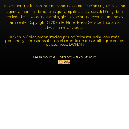
IPS es una institución internacional de comunicación cuyo eje es una
agencia mundial de noticias que amplifica las voces del Sur y de la
sociedad civil sobre desarrollo, globalización, derechos humanos y
ambiente. Copyright © 2025 IPS-Inter Press Service. Todos los
derechos reservados.
IPS es la única organización periodística mundial con más
personal y corresponsales en el mundo en desarrollo que en los
países ricos. DONAR
Desarrollo & Hosting: Atiko.Studio