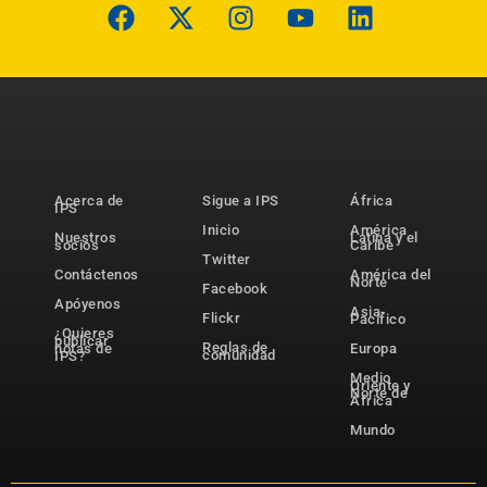
Acerca de
Sigue a IPS
África
IPS
Inicio
América
Nuestros
Latina y el
socios
Caribe
Twitter
Contáctenos
América del
Norte
Facebook
Apóyenos
Asia-
Flickr
Pacífico
¿Quieres
publicar
Reglas de
notas de
Europa
comunidad
IPS?
Medio
Oriente y
Norte de
África
Mundo