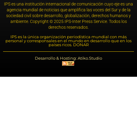
IPS es una institución internacional de comunicación cuyo eje es una
agencia mundial de noticias que amplifica las voces del Sur y de la
sociedad civil sobre desarrollo, globalización, derechos humanos y
ambiente. Copyright © 2025 IPS-Inter Press Service. Todos los
derechos reservados.
IPS es la única organización periodística mundial con más
personal y corresponsales en el mundo en desarrollo que en los
países ricos. DONAR
Desarrollo & Hosting: Atiko.Studio