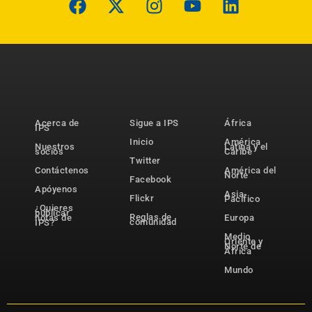
Acerca de
Sigue a IPS
África
IPS
Inicio
América
Nuestros
Latina y el
socios
Caribe
Twitter
Contáctenos
América del
Norte
Facebook
Apóyenos
Asia-
Flickr
Pacífico
¿Quieres
publicar
Reglas de
notas de
Europa
comunidad
IPS?
Medio
Oriente y
Norte de
África
Mundo