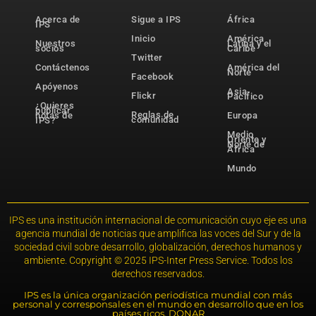
Acerca de
Sigue a IPS
África
IPS
Inicio
América
Nuestros
Latina y el
socios
Caribe
Twitter
Contáctenos
América del
Norte
Facebook
Apóyenos
Asia-
Flickr
Pacífico
¿Quieres
publicar
Reglas de
notas de
Europa
comunidad
IPS?
Medio
Oriente y
Norte de
África
Mundo
IPS es una institución internacional de comunicación cuyo eje es una
agencia mundial de noticias que amplifica las voces del Sur y de la
sociedad civil sobre desarrollo, globalización, derechos humanos y
ambiente. Copyright © 2025 IPS-Inter Press Service. Todos los
derechos reservados.
IPS es la única organización periodística mundial con más
personal y corresponsales en el mundo en desarrollo que en los
países ricos. DONAR