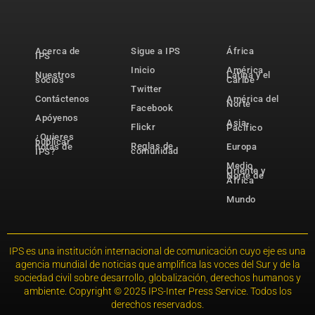
Acerca de
Sigue a IPS
África
IPS
Inicio
América
Nuestros
Latina y el
socios
Caribe
Twitter
Contáctenos
América del
Norte
Facebook
Apóyenos
Asia-
Flickr
Pacífico
¿Quieres
publicar
Reglas de
notas de
Europa
comunidad
IPS?
Medio
Oriente y
Norte de
África
Mundo
IPS es una institución internacional de comunicación cuyo eje es una
agencia mundial de noticias que amplifica las voces del Sur y de la
sociedad civil sobre desarrollo, globalización, derechos humanos y
ambiente. Copyright © 2025 IPS-Inter Press Service. Todos los
derechos reservados.