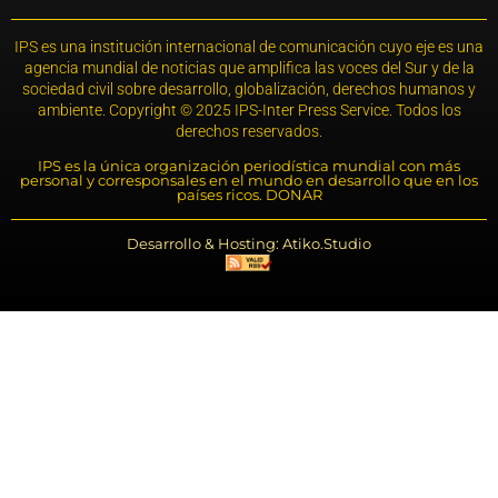
IPS es una institución internacional de comunicación cuyo eje es una
agencia mundial de noticias que amplifica las voces del Sur y de la
sociedad civil sobre desarrollo, globalización, derechos humanos y
ambiente. Copyright © 2025 IPS-Inter Press Service. Todos los
derechos reservados.
IPS es la única organización periodística mundial con más
personal y corresponsales en el mundo en desarrollo que en los
países ricos. DONAR
Desarrollo & Hosting: Atiko.Studio