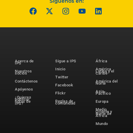
Síguenos en:
Acerca de
Sigue a IPS
África
IPS
Inicio
América
Nuestros
Latina y el
socios
Caribe
Twitter
Contáctenos
América del
Norte
Facebook
Apóyenos
Asia-
Flickr
Pacífico
¿Quieres
publicar
Reglas de
notas de
Europa
comunidad
IPS?
Medio
Oriente y
Norte de
África
Mundo