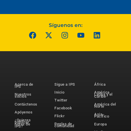
Síguenos en:
Acerca de
Sigue a IPS
África
IPS
Inicio
América
Nuestros
Latina y el
socios
Caribe
Twitter
Contáctenos
América del
Norte
Facebook
Apóyenos
Asia-
Flickr
Pacífico
¿Quieres
publicar
Reglas de
notas de
Europa
comunidad
IPS?