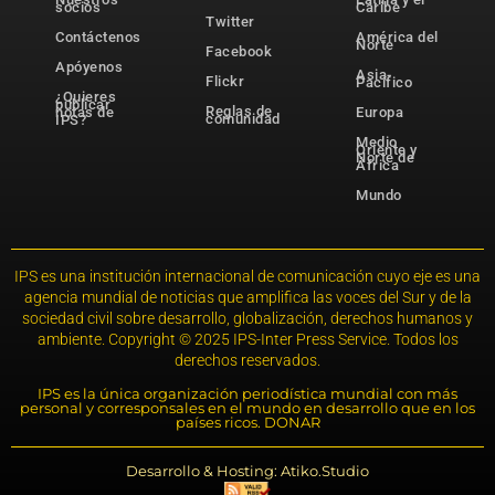
socios
Caribe
Twitter
Contáctenos
América del
Norte
Facebook
Apóyenos
Asia-
Flickr
Pacífico
¿Quieres
publicar
Reglas de
notas de
Europa
comunidad
IPS?
Medio
Oriente y
Norte de
África
Mundo
IPS es una institución internacional de comunicación cuyo eje es una
agencia mundial de noticias que amplifica las voces del Sur y de la
sociedad civil sobre desarrollo, globalización, derechos humanos y
ambiente. Copyright © 2025 IPS-Inter Press Service. Todos los
derechos reservados.
IPS es la única organización periodística mundial con más
personal y corresponsales en el mundo en desarrollo que en los
países ricos. DONAR
Desarrollo & Hosting: Atiko.Studio